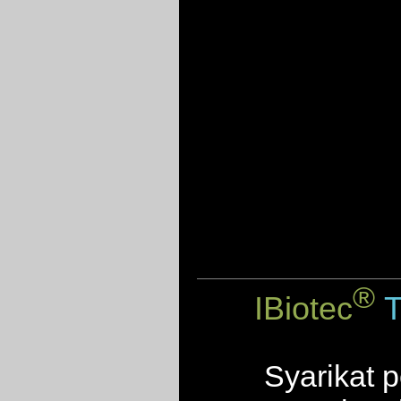
®
IBiotec
T
Syarikat p