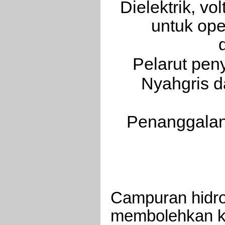
Dielektrik, v
untuk ope
Pelarut pen
Nyahgris d
Penanggalan 
Campuran hidro
membolehkan ka