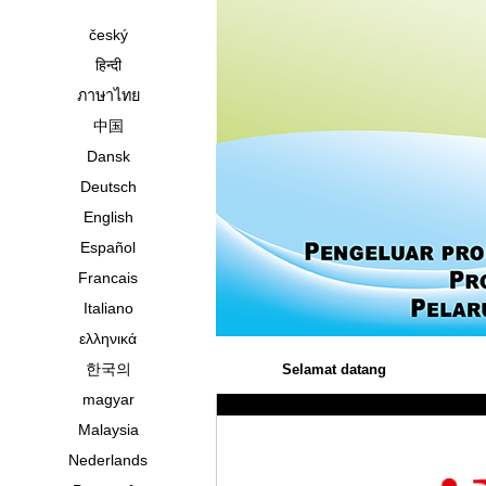
český
हिन्दी
ภาษาไทย
中国
Dansk
Deutsch
English
Español
Francais
Italiano
ελληνικά
한국의
Selamat datang
magyar
Malaysia
Nederlands