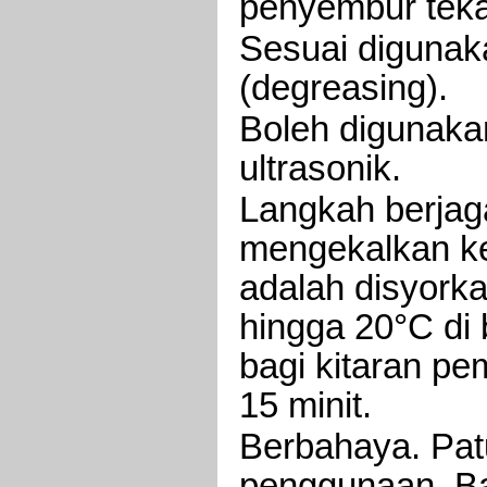
penyembur teka
Sesuai digunak
(degreasing).
Boleh digunaka
ultrasonik.
Langkah berjag
mengekalkan k
adalah disyork
hingga 20°C di b
bagi kitaran pe
15 minit.
Berbahaya. Pat
penggunaan. Ba