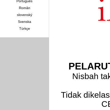
Português
Român
slovenský
Svenska
Türkçe
PELARUT
Nisbah tak
Tidak dikela
C