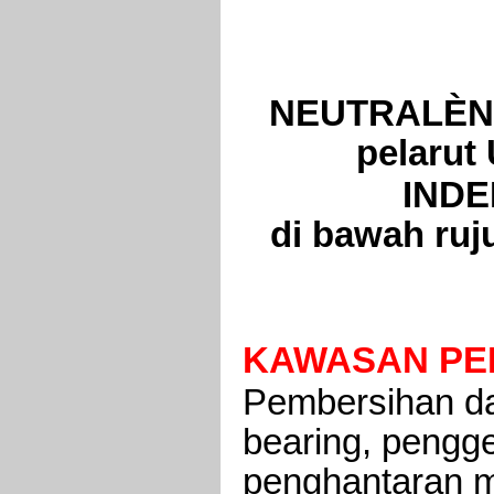
NEUTRALÈN
pelaru
INDE
di bawah ruj
KAWASAN P
Pembersihan d
bearing, pengge
penghantaran 