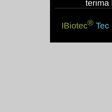
terima
®
IBiotec
Tec 