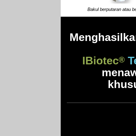
Bakul berputaran atau be
Menghasilka
IBiotec
Te
®
menaw
khusu