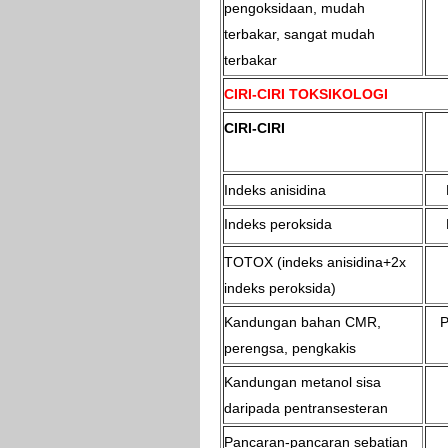
pengoksidaan, mudah
terbakar, sangat mudah
terbakar
CIRI-CIRI TOKSIKOLOGI
CIRI-CIRI
Indeks anisidina
Indeks peroksida
TOTOX (indeks anisidina+2x
indeks peroksida)
Kandungan bahan CMR,
P
perengsa, pengkakis
Kandungan metanol sisa
daripada pentransesteran
Pancaran-pancaran sebatian