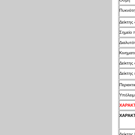
Οσμή
Πυκνότη
Δείκτης
Σημείο 
Διαλυτό
Κινηματ
Δείκτης
Δείκτης 
Περιεκτι
Υπόλειμ
ΧΑΡΑΚΤ
ΧΑΡΑΚΤ
Δείκτης