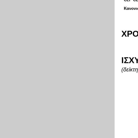
Κανονισ
ΧΡΟ
ΙΣΧ
(δείκτ