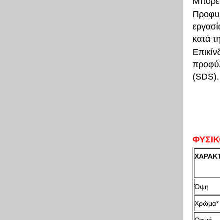
Μπορεί
Προφυλ
εργασί
κατά τ
Επικίν
προφύλ
(SDS).
ΦΥΣΙΚ
ΧΑΡΑΚΤ
Όψη
Χρώμα*