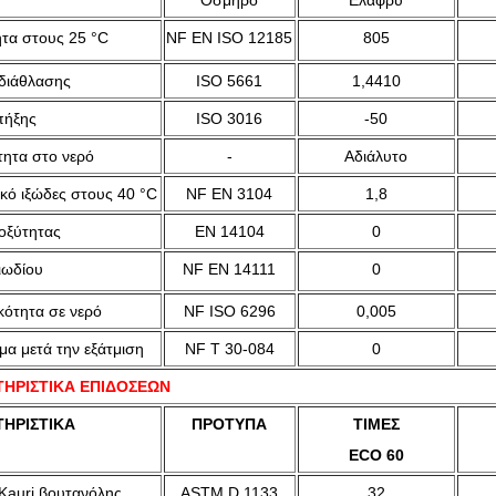
Οσμηρό
Ελαφρύ
τα στους 25 °C
NF EN ISO 12185
805
 διάθλασης
ISO 5661
1,4410
πήξης
ISO 3016
-50
τητα στο νερό
-
Αδιάλυτο
ικό ιξώδες στους 40 °C
NF EN 3104
1,8
 οξύτητας
EN 14104
0
ιωδίου
NF EN 14111
0
κότητα σε νερό
NF ISO 6296
0,005
μα μετά την εξάτμιση
NF T 30-084
0
ΗΡΙΣΤΙΚΑ ΕΠΙΔΟΣΕΩΝ
ΗΡΙΣΤΙΚΑ
ΠΡΟΤΥΠΑ
ΤΙΜΕΣ
ECO 60
 Kauri βουτανόλης
ASTM D 1133
32