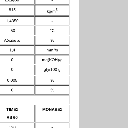
Ελαφρύ
-
815
3
kg/m
1,4350
-
-50
°C
Αδιάλυτο
%
1,4
mm²/s
0
mg(KOH)/g
0
gI
/100 g
2
0,005
%
0
%
ΤΙΜΕΣ
ΜΟΝΑΔΕΣ
RS 60
120
-