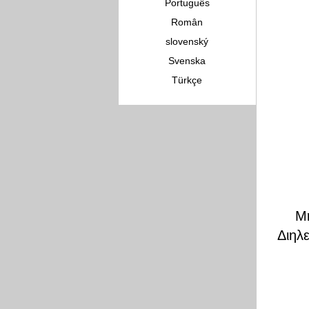
Português
Român
slovenský
Svenska
Türkçe
Μ
Διηλ