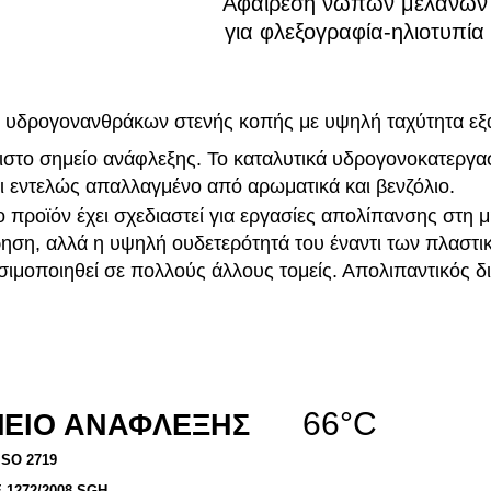
Αφαίρεση νωπών μελανών
για φλεξογραφία-ηλιοτυπία
 υδρογονανθράκων στενής κοπής με υψηλή ταχύτητα εξ
γιστο σημείο ανάφλεξης. Το καταλυτικά υδρογονοκατεργ
ι εντελώς απαλλαγμένο από αρωματικά και βενζόλιο.
ο προϊόν έχει σχεδιαστεί για εργασίες απολίπανσης στη μ
ηση, αλλά η υψηλή ουδετερότητά του έναντι των πλαστικ
σιμοποιηθεί σε πολλούς άλλους τομείς. Απολιπαντικός δ
66°C
ΕΙΟ ΑΝΑΦΛΕΞΗΣ
ISO 2719
1272/2008 SGH