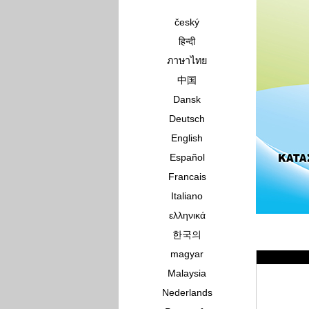
český
हिन्दी
ภาษาไทย
中国
Dansk
Deutsch
English
Español
Francais
Italiano
ελληνικά
한국의
magyar
Malaysia
Nederlands