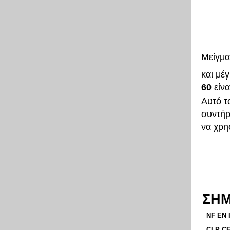
Μείγμα
και μέ
60
είνα
Αυτό τ
συντήρ
να χρη
ΣΗΜ
NF EN 
CLP CE 