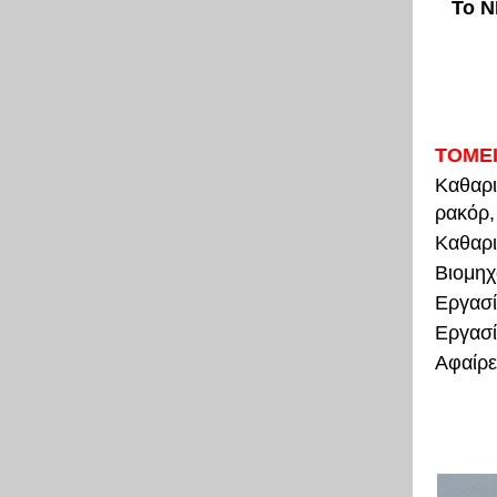
Το N
ΤΟΜΕΙ
Καθαρι
ρακόρ,
Καθαρι
Βιομηχ
Εργασί
Εργασί
Αφαίρε