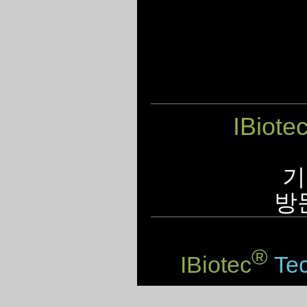
IBiote
기
방
®
IBiotec
Tec