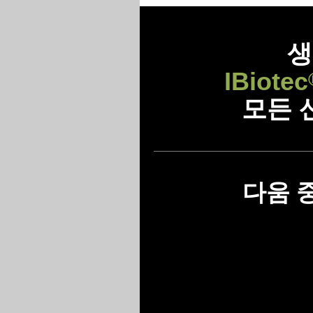
생
IBiotec
모든 
다움 