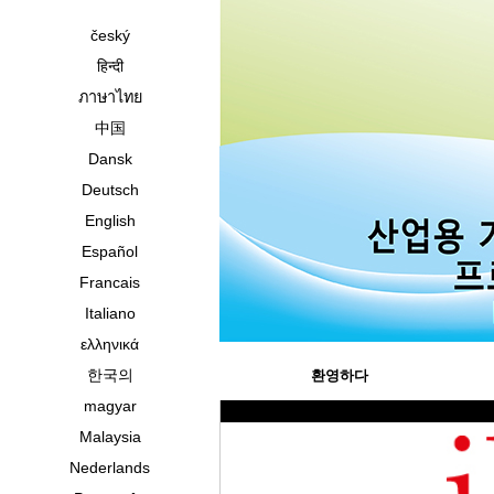
český
हिन्दी
ภาษาไทย
中国
Dansk
Deutsch
English
Español
Francais
Italiano
ελληνικά
한국의
환영하다
magyar
Malaysia
Nederlands