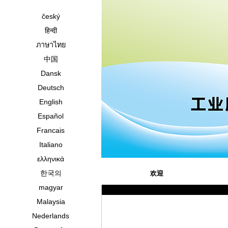
český
हिन्दी
ภาษาไทย
中国
Dansk
Deutsch
English
Español
Francais
Italiano
ελληνικά
한국의
欢迎
magyar
Malaysia
Nederlands