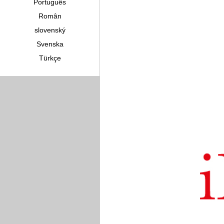
Português
Român
slovenský
Svenska
Türkçe