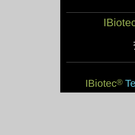
IBiote
IBiotec
Te
®