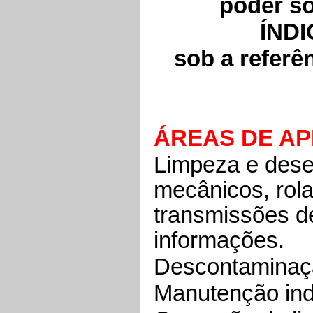
poder s
ÍNDI
sob a referê
ÁREAS DE A
Limpeza e des
mecânicos, rola
transmissões d
informações.
Descontaminaçã
Manutenção indu