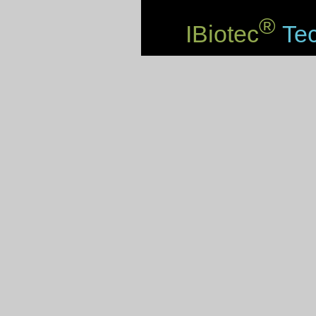
®
IBiotec
Tec