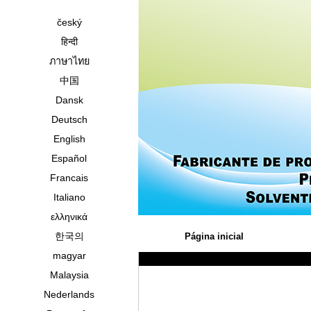
český
हिन्दी
ภาษาไทย
中国
Dansk
Deutsch
English
Español
Francais
Italiano
ελληνικά
한국의
Página inicial
magyar
Malaysia
Nederlands